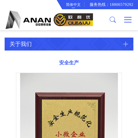
服务热线：18806579292
简体中文
关于我们
产品中心
欧利优产品
公司简介
逆变焊机工具箱
智能冷却水箱
企业文化
面罩系列
关于我们
合作伙伴
渣锤系列
厂房设备
背带手提袋系列
安全生产
专利证书
变光面罩系列
电焊钳系列
电子线束系列
骨架系列
接地夹系列