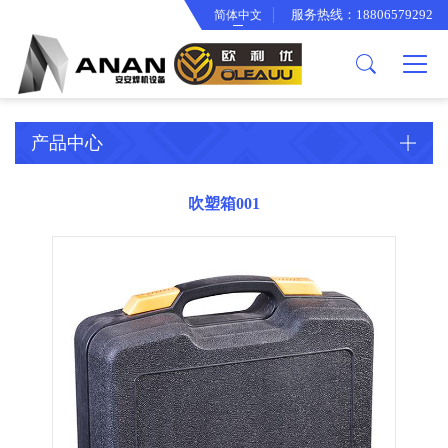
服务热线：18806579292
简体中文
关于我们
产品中心
欧利优产品
公司简介
逆变焊机工具箱
智能冷却水箱
企业文化
面罩系列
产品中心
合作伙伴
渣锤系列
厂房设备
背带手提袋系列
吹塑箱001
专利证书
变光面罩系列
电焊钳系列
电子线束系列
骨架系列
接地夹系列