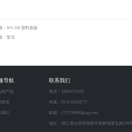
篇：WS-10L塑料面板
篇：暂无
速导航
联系我们
利优产品
电话：18806579292
闻资讯
传真：0576-82664777
系我们
邮箱：1727596090@qq.com
地址：浙江省台州市路桥区新桥镇新文路399