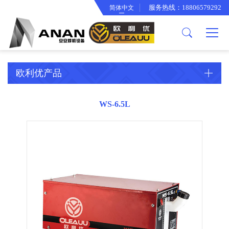
服务热线：18806579292
简体中文
关于我们
产品中心
欧利优产品
公司简介
逆变焊机工具箱
智能冷却水箱
企业文化
面罩系列
欧利优产品
合作伙伴
渣锤系列
厂房设备
背带手提袋系列
WS-6.5L
专利证书
变光面罩系列
电焊钳系列
电子线束系列
骨架系列
接地夹系列