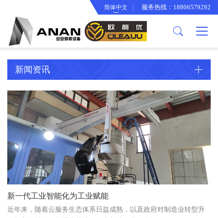
服务热线：18806579292
简体中文
关于我们
产品中心
欧利优产品
公司简介
逆变焊机工具箱
智能冷却水箱
企业文化
面罩系列
新闻资讯
合作伙伴
渣锤系列
厂房设备
背带手提袋系列
专利证书
变光面罩系列
电焊钳系列
电子线束系列
骨架系列
新一代工业智能化为工业赋能
接地夹系列
近年来，随着云服务生态体系日益成熟，以及政府对制造业转型升