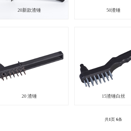
20新款渣锤
50渣锤
20 渣锤
15渣锤白丝
共
1
页
6
条