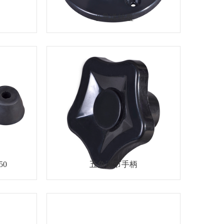
小号送丝盘
50
五角调节手柄