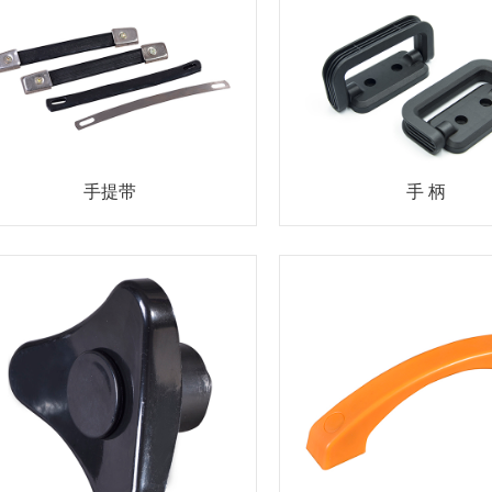
手提带
手 柄