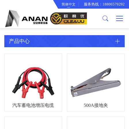
服务热线：18806579292
简体中文
关于我们
产品中心
欧利优产品
公司简介
逆变焊机工具箱
智能冷却水箱
企业文化
面罩系列
产品中心
合作伙伴
渣锤系列
厂房设备
背带手提袋系列
专利证书
变光面罩系列
电焊钳系列
电子线束系列
汽车蓄电池增压电缆
500A接地夹
骨架系列
（本产品已经通过GS
接地夹系列
认证）