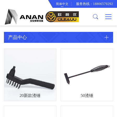
服务热线：18806579292
简体中文
关于我们
产品中心
欧利优产品
公司简介
逆变焊机工具箱
智能冷却水箱
企业文化
面罩系列
产品中心
合作伙伴
渣锤系列
厂房设备
背带手提袋系列
专利证书
变光面罩系列
电焊钳系列
电子线束系列
20新款渣锤
50渣锤
骨架系列
接地夹系列