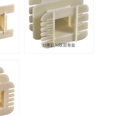
33乘以34双层骨架