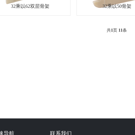
32乘以62双层骨架
32乘以50骨架
共
1
页
11
条
速导航
联系我们