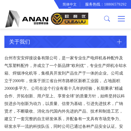
服务热线：18806579292
简体中文
关于我们
产品中心
欧利优产品
公司简介
逆变焊机工具箱
智能冷却水箱
企业文化
面罩系列
关于我们
合作伙伴
渣锤系列
台州市安安焊接设备有限公司，是一家专业生产电焊机各种配件及
厂房设备
背带手提袋系列
气泵塑料配件，并成立了一个新品牌“欧利优”，专业生产焊机冷却水
专利证书
变光面罩系列
箱、焊烟净化机等，集模具开发到产品生产于一体的企业。公司成
立于2000年，坐落于浙江省台州市路桥区新桥工业园， 占地面积
电焊钳系列
20000多平方。公司在这个行业有着十几年的经验，长期秉承"精诚
电子线束系列
合作、开拓创新、用户至上、享誉全球"的质量方针，始终坚持以科
技进步与创新为动力，以质量、信誉为基础，引进先进技术，广纳
骨架系列
贤才，不断吸收、消化当代国内外先进的产品、技术和制造工艺，
接地夹系列
建立了一套完整的自主研发体系，并配备有一支具有市场竞争力、
研发水平一流的科技队伍，同时公司已通过各种产品安全认证。安