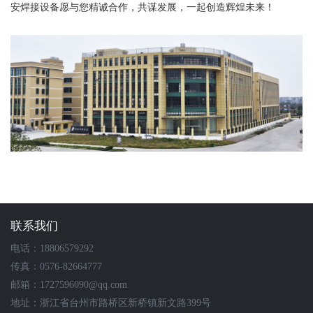
逆变焊机面板系列
安焊接设备愿与您精诚合作，共谋发展，一起创造辉煌未来！
气泵配件
塑料配件系列
塑料拼装地板
联系我们
电话：18806579292
传真：0576-82664777
邮箱：1727596090@qq.com
地址：浙江省台州市路桥区新桥镇新文路399号